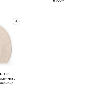
6 900 ₽
USHIK
кашемира в
 пломбир