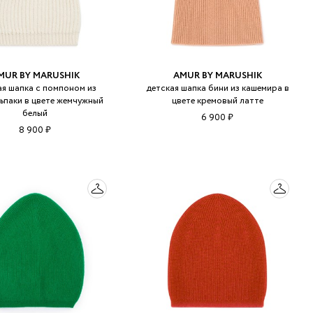
MUR BY MARUSHIK
AMUR BY MARUSHIK
ая шапка с помпоном из
детская шапка бини из кашемира в
ьпаки в цвете жемчужный
цвете кремовый латте
белый
6 900 ₽
8 900 ₽