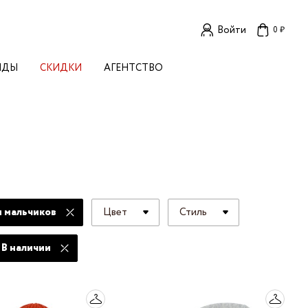
Войти
0 ₽
НДЫ
СКИДКИ
АГЕНТСТВО
ЕНСКИЕ БРЕНДЫ
OGA
TORE
I LIVE IN
LLSTORY
B STUDIO
A BUDNIK
AL
 мальчиков
Цвет
Стиль
L'
TIZED
R
В наличии
TI
E
KA
OK SUN