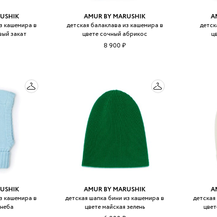
USHIK
AMUR BY MARUSHIK
A
з кашемира в
детская балаклава из кашемира в
детск
вый закат
цвете сочный абрикос
ц
8 900 ₽
USHIK
AMUR BY MARUSHIK
A
з кашемира в
детская шапка бини из кашемира в
детская
 неба
цвете майская зелень
цвет