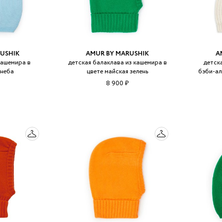
USHIK
AMUR BY MARUSHIK
A
кашемира в
детская балаклава из кашемира в
детск
 неба
цвете майская зелень
бэби-ал
8 900 ₽