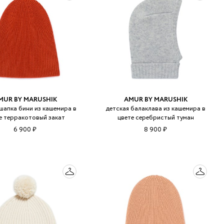
 LINGERIE
T HEART
ЦЕ
MUR BY MARUSHIK
AMUR BY MARUSHIK
шапка бини из кашемира в
детская балаклава из кашемира в
е терракотовый закат
цвете серебристый туман
6 900 ₽
8 900 ₽