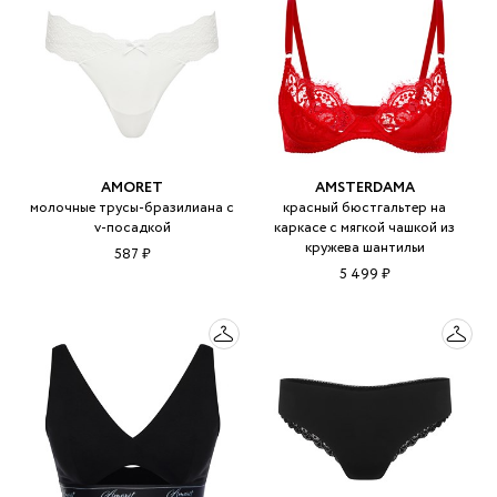
AMORET
AMSTERDAMA
молочные трусы-бразилиана с
красный бюстгальтер на
v-посадкой
каркасе с мягкой чашкой из
кружева шантильи
587 ₽
5 499 ₽