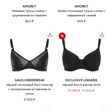
AMORET
AMORET
бежевые трусы-слипы с
белые хлопковые трусы-слипы с
кружевными вставками
завышенной талией
863 ₽
909 ₽
GAUS UNDERWEAR
EXCLUSIVE LINGERIE
черный сатиновый бюстгальтер
черный бюстгальтер doris
с прозрачными вставками из
10 190 ₽
19 800 ₽
сетки
6 000 ₽