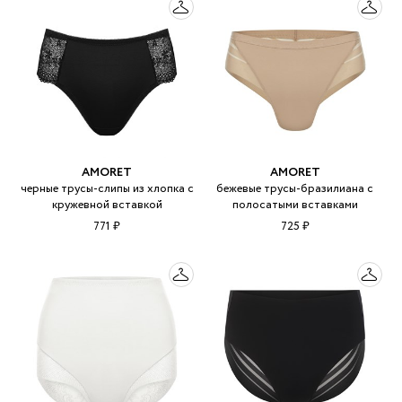
AMORET
AMORET
черные трусы-слипы из хлопка с
бежевые трусы-бразилиана с
кружевной вставкой
полосатыми вставками
771 ₽
725 ₽