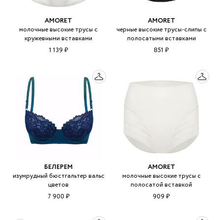
AMORET
AMORET
молочные высокие трусы с
черные высокие трусы-слипы с
кружевными вставками
полосатыми вставками
1 139 ₽
851 ₽
БЕЛЕРЕМ
AMORET
изумрудный бюстгальтер вальс
молочные высокие трусы с
цветов
полосатой вставкой
7 900 ₽
909 ₽