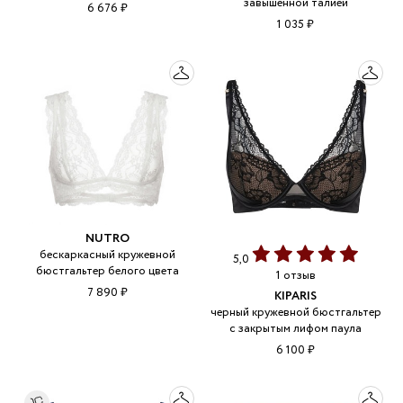
завышенной талией
6 676 ₽
1 035 ₽
NUTRO
бескаркасный кружевной
5,0
бюстгальтер белого цвета
1 отзыв
7 890 ₽
KIPARIS
черный кружевной бюстгальтер
с закрытым лифом паула
6 100 ₽