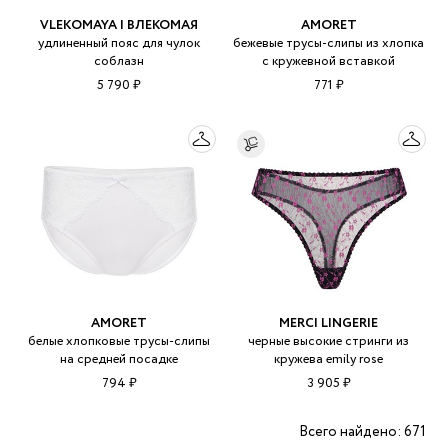
VLEKOMAYA | ВЛЕКОМАЯ
AMORET
удлиненный пояс для чулок
бежевые трусы-слипы из хлопка
соблазн
с кружевной вставкой
5 790 ₽
771 ₽
AMORET
MERCI LINGERIE
белые хлопковые трусы-слипы
черные высокие стринги из
на средней посадке
кружева emily rose
794 ₽
3 905 ₽
Всего найдено: 671