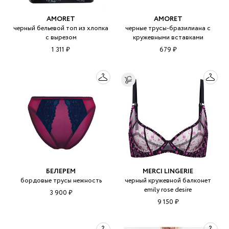
AMORET
AMORET
черный бельевой топ из хлопка
черные трусы-бразилиана с
с вырезом
кружевными вставками
1 311 ₽
679 ₽
БЕЛЕРЕМ
MERCI LINGERIE
бордовые трусы нежность
черный кружевной балконет
emily rose desire
3 900 ₽
9 150 ₽