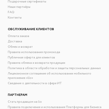
Подарочные сертификаты
платьями с открытой спиной. В ассортименте также
Наши партнёры
представлены разные типы бюстгальтеров и трусов —
FAQ
бралетты, балконеты, классические слипы и
Контакты
минималистичные стринги, выполненные из хлопка,
эластана и микромодала для разной степени поддержки. В
каталоге соседствуют локальные марки и известные
ОБСЛУЖИВАНИЕ КЛИЕНТОВ
мировые бренды, благодаря чему можно сочетать
Оплата заказа
уникальные изделия российских дизайнеров и
Доставка
проверенные зарубежные модели. Мы даём подробные
Обмен и возврат
описания фасонов и свойства тканей, чтобы вы могли
Правила использования промокода
выбрать бельё по назначению — для спорта, свидания или
Публичная оферта для клиентов
каждодневной носки.
Правила обмена и возврата продукции
lio — маркетплейс дизайнерской одежды, обуви и
Политика в области обработки и защиты персональных данных
аксессуаров, работает с 2020 года;
Лицензионное соглашение об использовании мобильного
бесплатная доставка с примеркой
и опция
приложения «lío»
экспресс-доставки для срочных случаев;
Сведения о деятельности в сфере ИТ
оплата картами Visa, Mastercard и МИР;
бонусная программа, подарочные сертификаты и
ПАРТНЕРАМ
простая система обмена и возврата;
Стать продавцом на lio
удобное мобильное приложение lío для быстрого
Правила подключения и использования Платформы для бизнеса
поиска и повторных покупок.