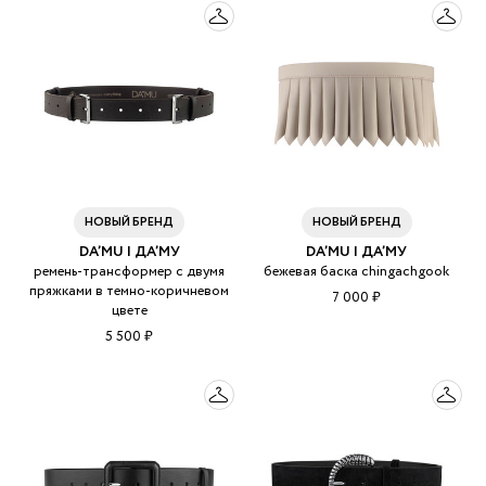
НОВЫЙ БРЕНД
НОВЫЙ БРЕНД
DA’MU | ДА’МУ
DA’MU | ДА’МУ
ремень-трансформер с двумя
бежевая баска chingachgook
пряжками в темно-коричневом
7 000 ₽
цвете
5 500 ₽