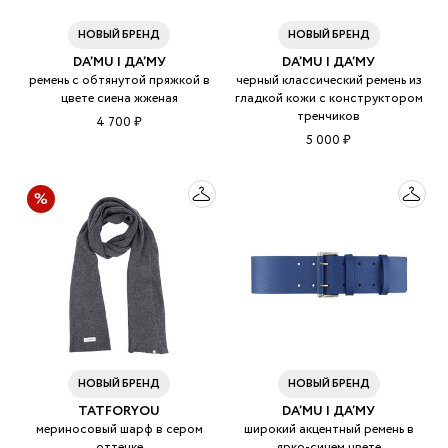
НОВЫЙ БРЕНД
НОВЫЙ БРЕНД
DA’MU | ДА’МУ
DA’MU | ДА’МУ
ремень с обтянутой пряжкой в
черный классический ремень из
цвете сиена жженая
гладкой кожи с конструктором
тренчиков
4 700 ₽
5 000 ₽
НОВЫЙ БРЕНД
НОВЫЙ БРЕНД
TATFORYOU
DA’MU | ДА’МУ
мериносовый шарф в сером
широкий акцентный ремень в
оттенке
ярко-синем цвете