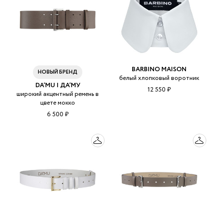
BARBINO MAISON
НОВЫЙ БРЕНД
белый хлопковый воротник
DA’MU | ДА’МУ
12 550 ₽
широкий акцентный ремень в
цвете мокко
6 500 ₽