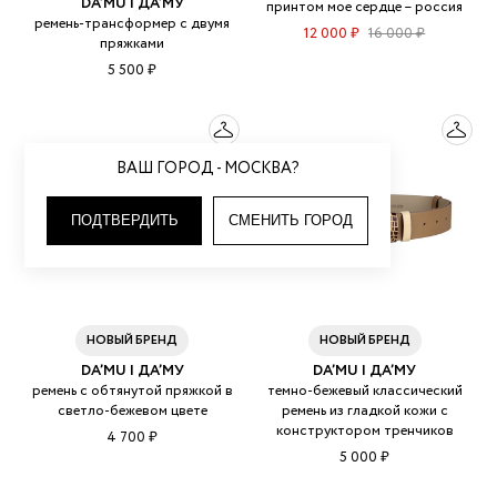
DA’MU | ДА’МУ
принтом мое сердце – россия
ремень-трансформер с двумя
12 000 ₽
16 000 ₽
пряжками
5 500 ₽
ВАШ ГОРОД - МОСКВА?
ПОДТВЕРДИТЬ
СМЕНИТЬ ГОРОД
НОВЫЙ БРЕНД
НОВЫЙ БРЕНД
DA’MU | ДА’МУ
DA’MU | ДА’МУ
ремень с обтянутой пряжкой в
темно-бежевый классический
светло-бежевом цвете
ремень из гладкой кожи с
конструктором тренчиков
4 700 ₽
5 000 ₽