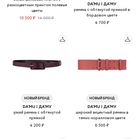
DA’MU | ДА’МУ
разноцветным принтом полевые
ремень с обтянутой пряжкой в
цветы
бордовом цвете
10 500 ₽
14 000 ₽
4 700 ₽
НОВЫЙ БРЕНД
НОВЫЙ БРЕНД
DA’MU | ДА’МУ
DA’MU | ДА’МУ
узкий ремень с обтянутой
широкий акцентный ремень в
пряжкой
темно-коралловом цвете
4 200 ₽
6 500 ₽