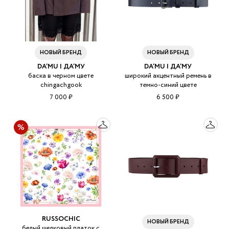
НОВЫЙ БРЕНД
НОВЫЙ БРЕНД
DA’MU | ДА’МУ
DA’MU | ДА’МУ
баска в черном цвете
широкий акцентный ремень в
chingachgook
темно-синий цвете
7 000 ₽
6 500 ₽
RUSSOCHIC
НОВЫЙ БРЕНД
белый шелковый платок с