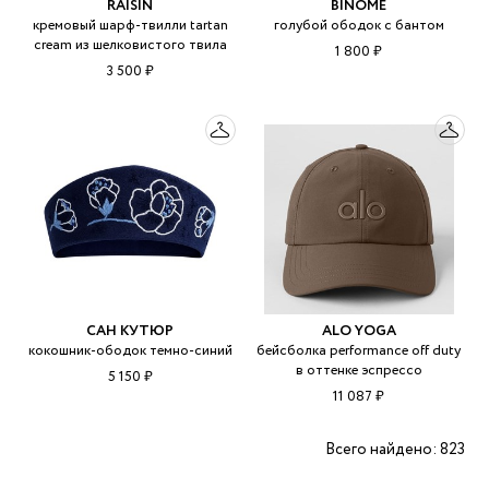
RAISIN
BINÔME
кремовый шарф-твилли tartan
голубой ободок с бантом
cream из шелковистого твила
1 800 ₽
3 500 ₽
САН КУТЮР
ALO YOGA
кокошник-ободок темно-синий
бейсболка performance off duty
в оттенке эспрессо
5 150 ₽
11 087 ₽
Всего найдено: 823