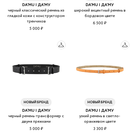
DA’MU | ДА’МУ
DA’MU | ДА’МУ
черный классический ремень из
широкий акцентный ремень в
гладкой кожи с конструктором
бордовом цвете
тренчиков
6 500 ₽
5 000 ₽
НОВЫЙ БРЕНД
НОВЫЙ БРЕНД
DA’MU | ДА’МУ
DA’MU | ДА’МУ
черный ремень-трансформер с
узкий ремень в светло-
двумя пряжками
оранжевом цвете
5 000 ₽
3 300 ₽