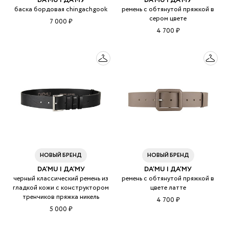
DA’MU | ДА’МУ
DA’MU | ДА’МУ
баска бордовая chingachgook
ремень с обтянутой пряжкой в
сером цвете
7 000 ₽
4 700 ₽
НОВЫЙ БРЕНД
НОВЫЙ БРЕНД
DA’MU | ДА’МУ
DA’MU | ДА’МУ
черный классический ремень из
ремень с обтянутой пряжкой в
гладкой кожи с конструктором
цвете латте
тренчиков пряжка никель
4 700 ₽
5 000 ₽