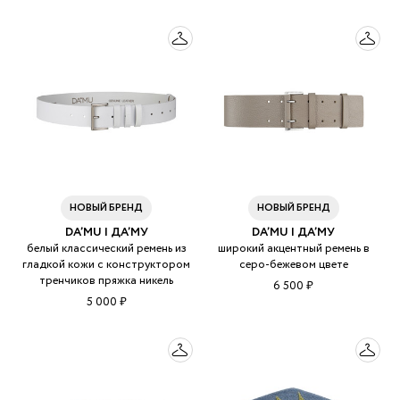
НОВЫЙ БРЕНД
НОВЫЙ БРЕНД
DA’MU | ДА’МУ
DA’MU | ДА’МУ
белый классический ремень из
широкий акцентный ремень в
гладкой кожи с конструктором
серо-бежевом цвете
тренчиков пряжка никель
6 500 ₽
5 000 ₽