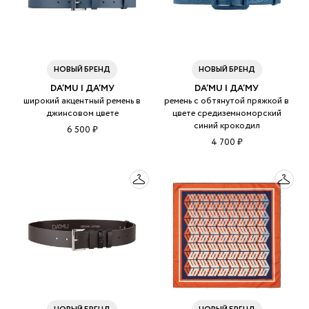
НОВЫЙ БРЕНД
НОВЫЙ БРЕНД
DA’MU | ДА’МУ
DA’MU | ДА’МУ
широкий акцентный ремень в
ремень с обтянутой пряжкой в
джинсовом цвете
цвете средиземноморский
синий крокодил
6 500 ₽
4 700 ₽