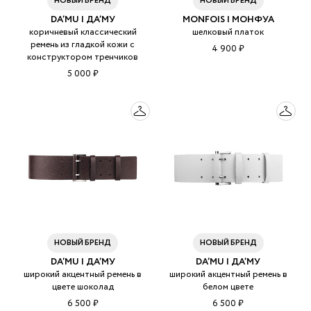
НОВЫЙ БРЕНД
НОВЫЙ БРЕНД
DA’MU | ДА’МУ
MONFOIS | МОНФУА
коричневый классический
шелковый платок
ремень из гладкой кожи с
4 900 ₽
конструктором тренчиков
5 000 ₽
НОВЫЙ БРЕНД
НОВЫЙ БРЕНД
DA’MU | ДА’МУ
DA’MU | ДА’МУ
широкий акцентный ремень в
широкий акцентный ремень в
цвете шоколад
белом цвете
6 500 ₽
6 500 ₽