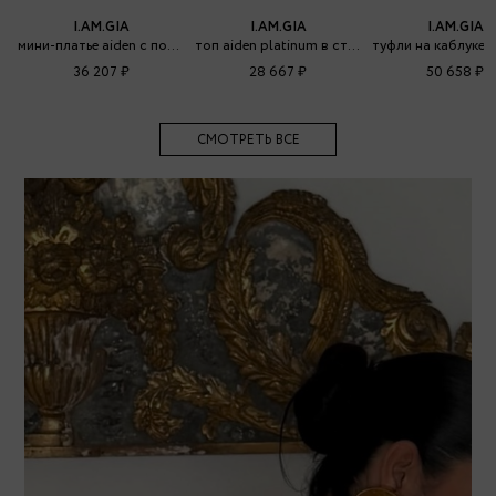
I.AM.GIA
I.AM.GIA
I.AM.GIA
мини-платье aiden с повязкой
топ aiden platinum в стиле бандаж
36 207 ₽
28 667 ₽
50 658 ₽
СМОТРЕТЬ ВСЕ