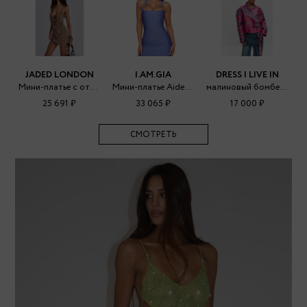
JADED LONDON
I.AM.GIA
DRESS I LIVE IN
Мини-платье с открытой спиной и украшениями
Мини-платье Aiden с повязками
малиновый бомбер из многослойного жаккарда
25 691 ₽
33 065 ₽
17 000 ₽
СМОТРЕТЬ