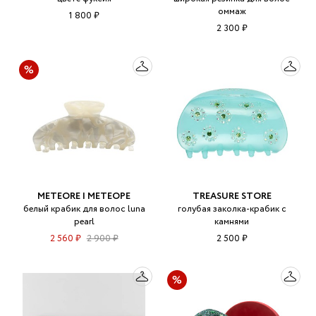
оммаж
1 800 ₽
2 300 ₽
METEORE | МЕТЕОРЕ
TREASURE STORE
белый крабик для волос luna
голубая заколка-крабик с
pearl
камнями
2 560 ₽
2 900 ₽
2 500 ₽