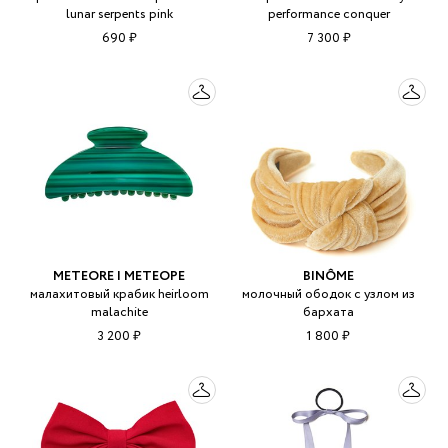
lunar serpents pink
performance conquer
690 ₽
7 300 ₽
METEORE | МЕТЕОРЕ
BINÔME
малахитовый крабик heirloom
молочный ободок с узлом из
malachite
бархата
3 200 ₽
1 800 ₽