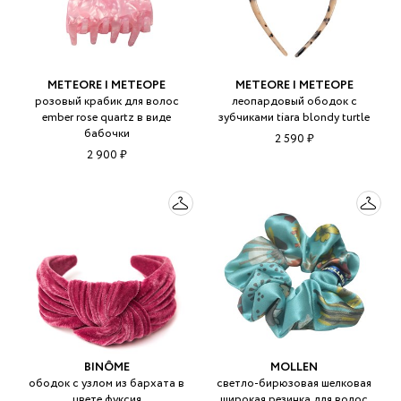
METEORE | МЕТЕОРЕ
METEORE | МЕТЕОРЕ
розовый крабик для волос
леопардовый ободок с
ember rose quartz в виде
зубчиками tiara blondy turtle
бабочки
2 590 ₽
2 900 ₽
BINÔME
MOLLEN
ободок с узлом из бархата в
светло-бирюзовая шелковая
цвете фуксия
широкая резинка для волос