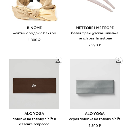
BINÔME
METEORE | МЕТЕОРЕ
желтый ободок с бантом
белая французская шпилька
french pin rhinestone
1 800 ₽
2 590 ₽
ALO YOGA
ALO YOGA
повязка на голову airlift в
серая повязка на голову airlift
оттенке эспрессо
7 300 ₽