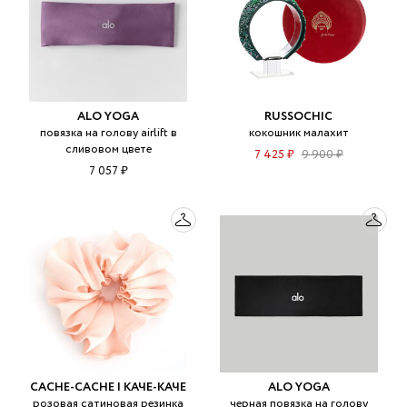
ALO YOGA
RUSSOCHIC
повязка на голову airlift в
кокошник малахит
сливовом цвете
7 425 ₽
9 900 ₽
7 057 ₽
CACHE-CACHE | КАЧЕ-КАЧЕ
ALO YOGA
розовая сатиновая резинка
черная повязка на голову