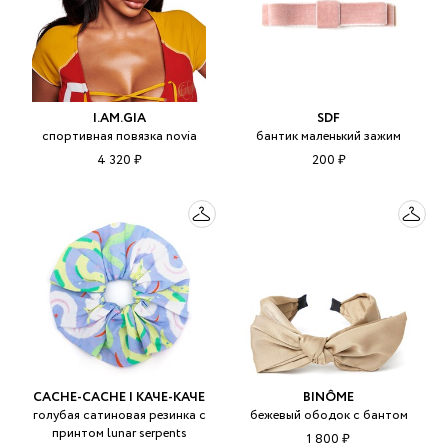
I.AM.GIA
SDF
спортивная повязка novia
бантик маленький зажим
4 320 ₽
200 ₽
CACHE-CACHE | КАЧЕ-КАЧЕ
BINÔME
голубая сатиновая резинка с
бежевый ободок с бантом
принтом lunar serpents
1 800 ₽