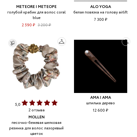
METEORE | МЕТЕОРЕ
ALO YOGA
голубой крабик для волос coral
белая повязка на голову airlift
blue
7 300 ₽
2 590 ₽
3 200 ₽
AMA | АМА
шпилька дерево
5,0
2 отзыва
12 600 ₽
MOLLEN
песочно-бежевая шелковая
резинка для волос лазоревый
цветок