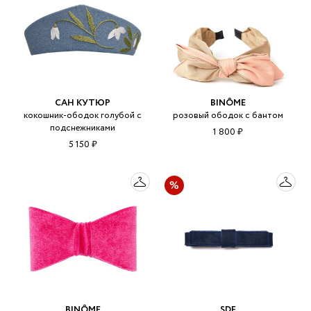
САН КУТЮР
BINÔME
кокошник-ободок голубой с
розовый ободок с бантом
подснежниками
1 800 ₽
5 150 ₽
BINÔME
SDF