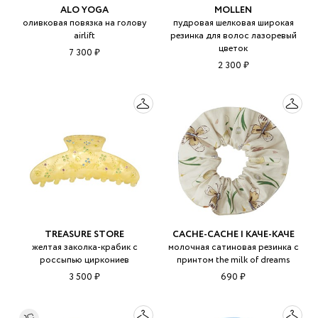
ALO YOGA
MOLLEN
оливковая повязка на голову
пудровая шелковая широкая
airlift
резинка для волос лазоревый
цветок
7 300 ₽
2 300 ₽
TREASURE STORE
CACHE-CACHE | КАЧЕ-КАЧЕ
желтая заколка-крабик с
молочная сатиновая резинка с
россыпью циркониев
принтом the milk of dreams
3 500 ₽
690 ₽