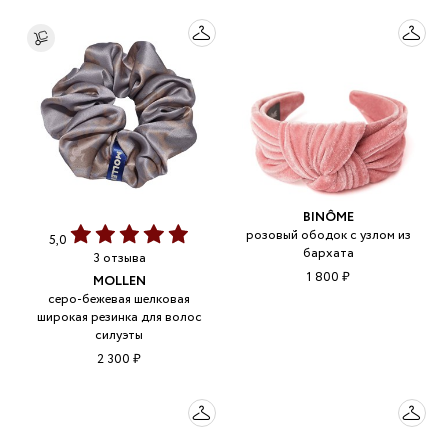
BINÔME
розовый ободок с узлом из
5,0
бархата
3 отзыва
1 800 ₽
MOLLEN
серо-бежевая шелковая
широкая резинка для волос
силуэты
2 300 ₽