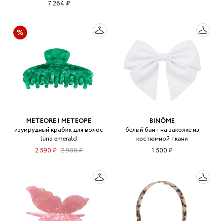
7 264 ₽
METEORE | МЕТЕОРЕ
BINÔME
изумрудный крабик для волос
белый бант на заколке из
luna emerald
костюмной ткани
2 590 ₽
2 900 ₽
1 500 ₽