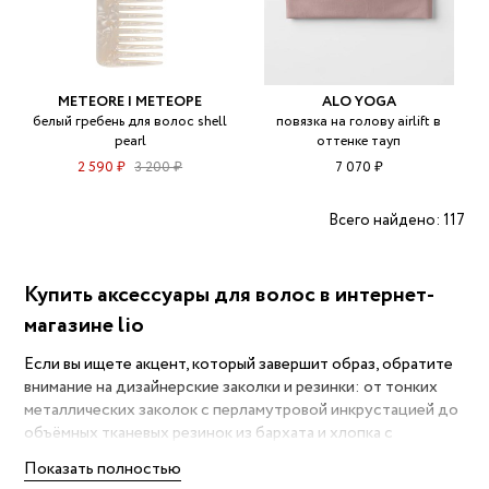
METEORE | МЕТЕОРЕ
ALO YOGA
белый гребень для волос shell
повязка на голову airlift в
pearl
оттенке тауп
2 590 ₽
3 200 ₽
7 070 ₽
Всего найдено: 117
Купить аксессуары для волос в интернет-
магазине lio
Если вы ищете акцент, который завершит образ, обратите
внимание на дизайнерские заколки и резинки: от тонких
металлических заколок с перламутровой инкрустацией до
объёмных тканевых резинок из бархата и хлопка с
прочными, гипоаллергенными застёжками. Такие детали
Показать полностью
легко подстраиваются под стиль — сдержанный офисный