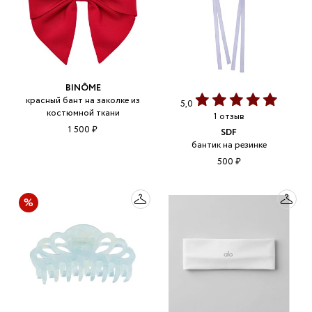
BINÔME
красный бант на заколке из
5,0
костюмной ткани
1 отзыв
1 500 ₽
SDF
бантик на резинке
500 ₽