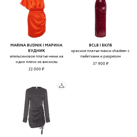
MARINA BUDNIK | МАРИНА
BCLB | БКЛБ
БУДНИК
красное платье-макси shadeen с
апельсиновое платье-мини на
пайетками и разрезом
одно плечо из вискозы
37 900 ₽
22 000 ₽