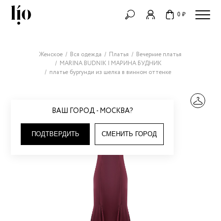
0 ₽
Женское
Вся одежда
Платья
Вечерние платья
MARINA BUDNIK | МАРИНА БУДНИК
платье бургунди из шелка в винном оттенке
ВАШ ГОРОД - МОСКВА?
ПОДТВЕРДИТЬ
СМЕНИТЬ ГОРОД