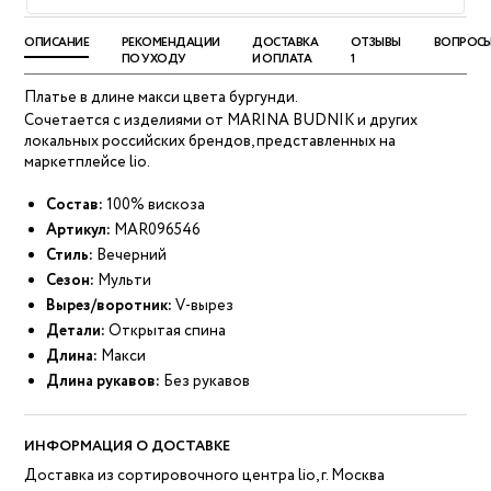
ОПИСАНИЕ
РЕКОМЕНДАЦИИ
ДОСТАВКА
ОТЗЫВЫ
ВОПРОС
ПО УХОДУ
И ОПЛАТА
1
Платье в длине макси цвета бургунди.
Сочетается с изделиями от MARINA BUDNIK и других
локальных российских брендов, представленных на
маркетплейсе lio.
Состав:
100% вискоза
Артикул:
MAR096546
Стиль:
Вечерний
Сезон:
Мульти
Вырез/воротник:
V-вырез
Детали:
Открытая спина
Длина:
Макси
Длина рукавов:
Без рукавов
ИНФОРМАЦИЯ О ДОСТАВКЕ
Доставка из сортировочного центра lio, г. Москва