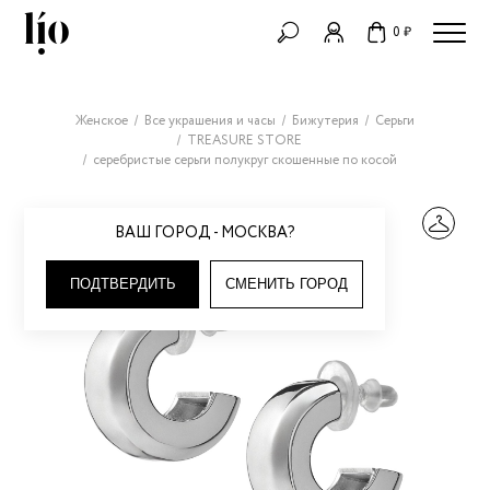
0 ₽
Женское
Все украшения и часы
Бижутерия
Серьги
TREASURE STORE
серебристые серьги полукруг скошенные по косой
ВАШ ГОРОД - МОСКВА?
ПОДТВЕРДИТЬ
СМЕНИТЬ ГОРОД