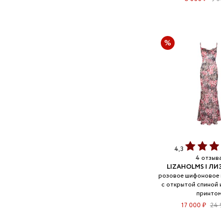
4,3
4 отзыв
LIZAHOLMS | Л
розовое шифоновое 
с открытой спиной 
принто
17 000 ₽
24 