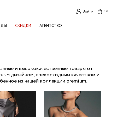
Войти
0 ₽
НДЫ
СКИДКИ
АГЕНТСТВО
ЕНСКИЕ БРЕНДЫ
OGA
TORE
I LIVE IN
LLSTORY
B STUDIO
A BUDNIK
канные и высококачественные товары от
тным дизайном, превосходным качеством и
AL
бенное из нашей коллекции premium.
L'
TIZED
R
TI
E
KA
OK SUN