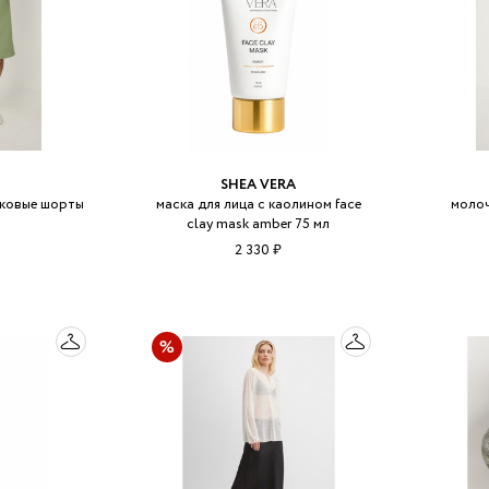
SHEA VERA
пковые шорты
маска для лица с каолином face
молоч
clay mask amber 75 мл
2 330 ₽