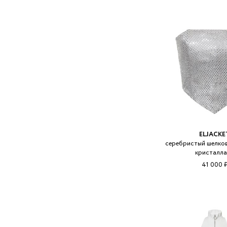
ELJACKE
серебристый шелков
кристалл
41 000 