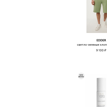
EDDER
светло-зеленые хло
9 100 ₽