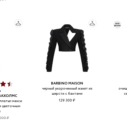
BARBINO MAISON
черный укороченный жакет из
очищ
а
шерсти с бантами
c
ИЗАХОЛМС
129 300 ₽
платье-макси
и цветочным
м
900 ₽