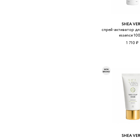
SHEA VE
спрей-активатор для
essence 10
1 710 ₽
SHEA VE