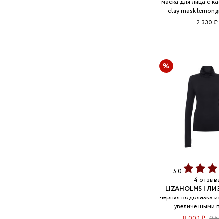
маска для лица с к
clay mask lemong
2 330 ₽
5,0
4 отзыв
LIZAHOLMS | Л
черная водолазка и
увеличенными 
8 000 ₽
9 5