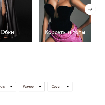
 LINGERIE
T HEART
ЦЕ
Юбки
Корсеты и топы
иль
Размер
Сезон