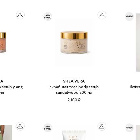
RA
SHEA VERA
 scrub ylang
скраб для тела body scrub
бежев
 мл
sandalwood 200 мл
2 100 ₽