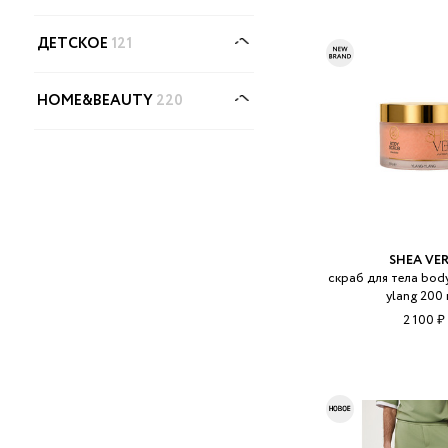
ДЕТСКОЕ
121
HOME&BEAUTY
220
SHEA VE
скраб для тела body
ylang 200
2 100 ₽