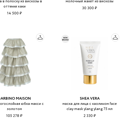
 в полоску из вискозы в
молочный жакет из вискозы
оттенке хаки
30 300 ₽
14 500 ₽
BARBINO MAISON
SHEA VERA
ногослойная юбка макси с
маска для лица с каолином face
золотом
clay mask ylang ylang 75 мл
105 278 ₽
2 330 ₽