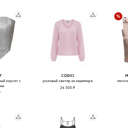
T
CODICI
M
ый корсет с
розовый свитер из кашемира
песоч
ами
24 500 ₽
₽