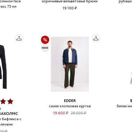
аолином face
коричневые вельветовые брюки
рубашка
rass 75 мл
19 100 ₽
EDDER
синяя хлопковая куртка
белая м
а
19 600 ₽
28 000 ₽
ИЗАХОЛМС
з бифлекса с
плечами
00 ₽