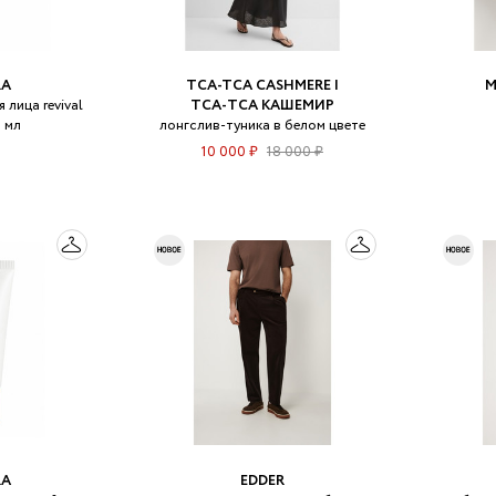
RA
TCA-TCA CASHMERE |
M
 лица revival
ТСА‑ТСА КАШЕМИР
0 мл
лонгслив-туника в белом цвете
10 000 ₽
18 000 ₽
RA
EDDER