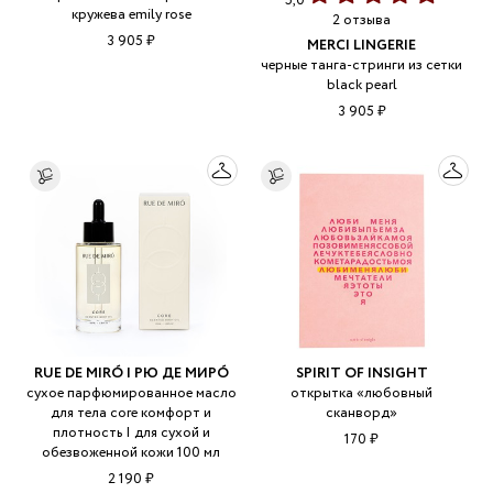
5,0
кружева emily rose
2 отзыва
3 905 ₽
MERCI LINGERIE
черные танга-стринги из сетки
black pearl
3 905 ₽
RUE DE MIRÓ | РЮ ДЕ МИРÓ
SPIRIT OF INSIGHT
cухое парфюмированное масло
открытка «любовный
для тела core комфорт и
сканворд»
плотность | для сухой и
170 ₽
обезвоженной кожи 100 мл
2 190 ₽