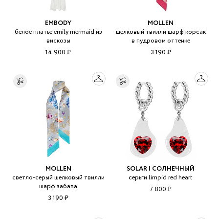
EMBODY
MOLLEN
белое платье emily mermaid из
шелковый твилли шарф корсак
вискозы
в пудровом оттенке
14 900 ₽
3 190 ₽
MOLLEN
SOLAR | СОЛНЕЧНЫЙ
светло-серый шелковый твилли
серьги limpid red heart
шарф забава
7 800 ₽
3 190 ₽