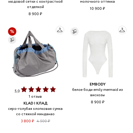
нюдовой сетки с контрастной
молочного оттенка
отделкой
10 900 ₽
8 900 ₽
EMBODY
белое боди emily mermaid из
5,0
вискозы
1 отзыв
8 900 ₽
KLAD | КЛАД
серо-голубая хлопковая сумка
со стяжкой минданао
3 800 ₽
4 500 ₽