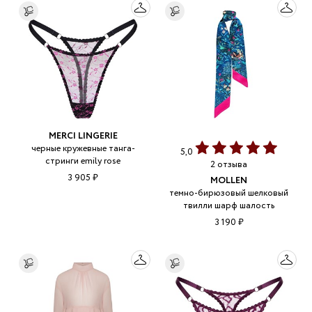
MERCI LINGERIE
черные кружевные танга-
5,0
стринги emily rose
2 отзыва
3 905 ₽
MOLLEN
темно-бирюзовый шелковый
твилли шарф шалость
3 190 ₽