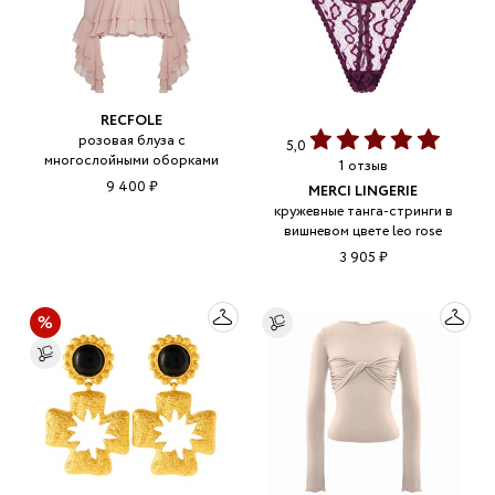
RECFOLE
розовая блуза с
5,0
многослойными оборками
1 отзыв
9 400 ₽
MERCI LINGERIE
кружевные танга-стринги в
вишневом цвете leo rose
3 905 ₽