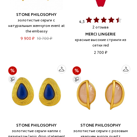
STONE PHILOSOPHY
золотистые серьги с
4,5
натуральным жемчугом event at
2 отзыва
the embassy
MERCI LINGERIE
9 900 ₽
10 700 ₽
красные высокие стринги из
сетки red
2 700 ₽
STONE PHILOSOPHY
STONE PHILOSOPHY
золотистые серьги-капли с
золотистые серьги с розовым
лазуритом lapis drop statement
кварцем aurora quartz