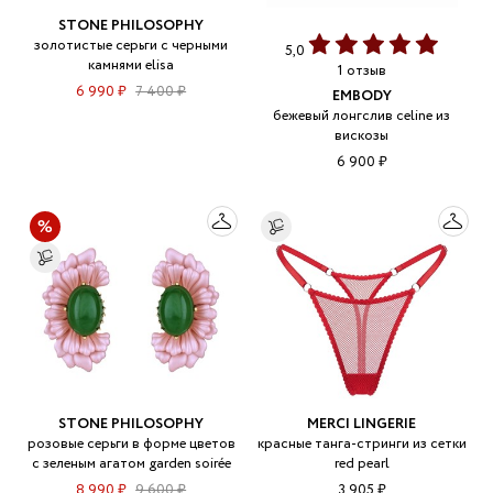
STONE PHILOSOPHY
золотистые серьги с черными
5,0
камнями elisa
1 отзыв
6 990 ₽
7 400 ₽
EMBODY
бежевый лонгслив celine из
вискозы
6 900 ₽
STONE PHILOSOPHY
MERCI LINGERIE
розовые серьги в форме цветов
красные танга-стринги из сетки
с зеленым агатом garden soirée
red pearl
8 990 ₽
9 600 ₽
3 905 ₽