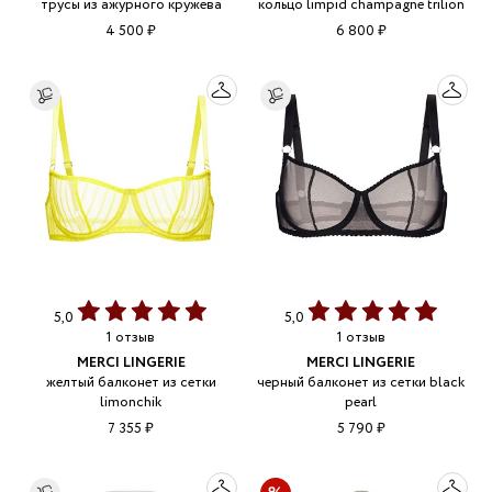
трусы из ажурного кружева
кольцо limpid champagne trilion
4 500 ₽
6 800 ₽
5,0
5,0
1 отзыв
1 отзыв
MERCI LINGERIE
MERCI LINGERIE
желтый балконет из сетки
черный балконет из сетки black
limonchik
pearl
7 355 ₽
5 790 ₽