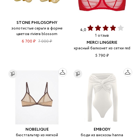
STONE PHILOSOPHY
золотистые серьги в форме
4,0
цветов riviera blossom
1 отзыв
6 700 ₽
7 000 ₽
MERCI LINGERIE
красный балконет из сетки red
5 790 ₽
NOBELIQUE
EMBODY
бюстгальтер из мягкой
боди из вискозы hanna