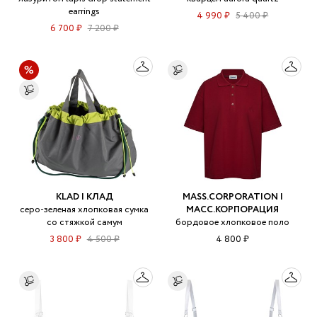
earrings
4 990 ₽
5 400 ₽
6 700 ₽
7 200 ₽
KLAD | КЛАД
MASS.CORPORATION |
серо-зеленая хлопковая сумка
МАСС.КОРПОРАЦИЯ
со стяжкой самум
бордовое хлопковое поло
3 800 ₽
4 500 ₽
4 800 ₽