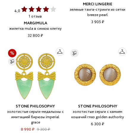
MERCI LINGERIE
зеленые танга-стринги из сетки
4,0
breeze pearl
1 отзыв
3 905 ₽
MARGIMULA
жилетка mula в синюю клетку
32 800 ₽
STONE PHILOSOPHY
STONE PHILOSOPHY
золотистые серьги-медальоны с
золотистые серьги с камнем
имитацией бирюзы imperial
кошачий глаз golden authority
grace
6 300 ₽
8 990 ₽
9 300 ₽