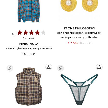
STONE PHILOSOPHY
золотистые серьги с жемчугом
4,0
майорка evening in theatre
1 отзыв
7 990 ₽
8 300 ₽
MARGIMULA
синяя рубашка в клетку фланель
14 000 ₽