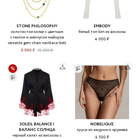
STONE PHILOSOPHY
EMBODY
золотистое колье с цветным
белый топ kim из вискозы
стеклом и жемчугом майорка
4 000 ₽
versatile gem chain necklace-belt
9 990 ₽
10 300 ₽
SOLEIL BALANCE |
NOBELIQUE
БАЛАНС СОЛНЦА
трусы из ажурного кружева
черный халат из вискозы с
4 500 ₽