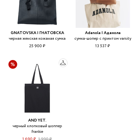
GNATOVSKA | ГНАТОВСКА
Adanola | Аданола
черная женская кожаная сумка
сумка-шопер с принтом varsity
25 900 ₽
13 537 ₽
AND YET.
черный хлопковый шоппер
frankie
1 690 ₽
1 990 ₽