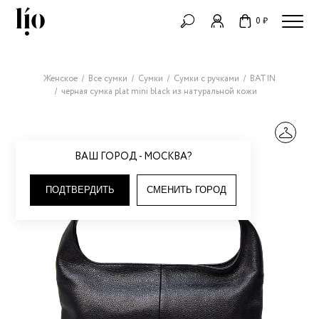
0 ₽
Женское
Все сумки
Сумки
Сумки с ручками
BATIN
черная сумка plat mini black из натуральной кожи
ВАШ ГОРОД - МОСКВА?
ПОДТВЕРДИТЬ
СМЕНИТЬ ГОРОД